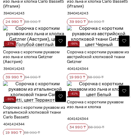
изо льна и хлопка Carlo Bassetti
изо льна и хлопка Carlo Bassetti
(Италия)
(Италия)
39
40
41
42
43
39
40
41
42
43
24 990 ₸
58 990 ₸
39 990 ₸
54 990 ₸
- 27%
- 66%
Сорочка с коротким рукавом
Сорочка с коротким рукавом из
изо льна и хлопка Getzner
австрийской хлопковой ткани
(Австрия)
Getzner
39
40
41
42
43
40
41
42
43
44
39 990 ₸
54 990 ₸
19 990 ₸
58 990 ₸
- 41%
- 66%
Сорочка с коротким рукавом
изо льна и хлопка
Сорочка с коротким рукавом из
итальянской хлопковой ткани
Carlo Bassetti
40
41
42
43
44
40
41
42
43
44
34 990 ₸
58 990 ₸
19 990 ₸
58 990 ₸