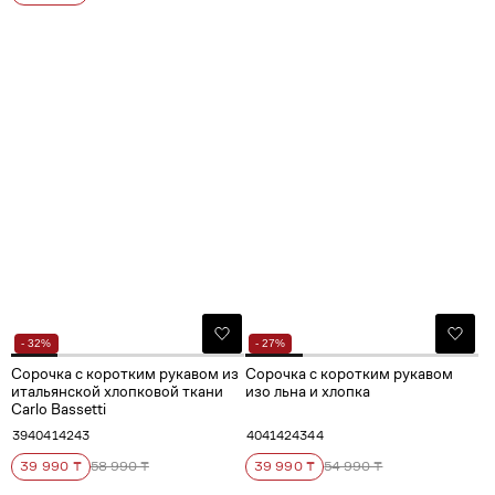
- 32%
- 27%
Сорочка с коротким рукавом из
Сорочка с коротким рукавом
итальянской хлопковой ткани
изо льна и хлопка
Carlo Bassetti
39
40
41
42
43
40
41
42
43
44
39 990 ₸
58 990 ₸
39 990 ₸
54 990 ₸