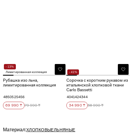
- 13%
Лимитированная коллекция
- 41%
Рубашка изо льна,
Сорочка с коротким рукавом из
лимитированная коллекция
итальянской хлопковой ткани
Carlo Bassetti
48
50
52
54
56
40
41
42
43
44
69 990 ₸
79 990 ₸
34 990 ₸
58 990 ₸
Материал:
ХЛОПКОВЫЕ
ЛЬНЯНЫЕ