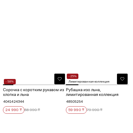
- 25%
- 58%
Лимитированная коллекция
Сорочка с коротким рукавом из
Рубашка изо льна,
хлопка и льна
лимитированная коллекция
40
41
42
43
44
48
50
52
54
24 990 ₸
58 990 ₸
59 990 ₸
79 990 ₸