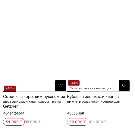
- 33%
- 41%
Лимитированная коллекция
Сорочка с коротким рукавом из
Рубашка изо льна и хлопка,
австрийской хлопковой ткани
лимитированная коллекция
Getzner
40
41
42
43
44
48
52
54
56
34 990 ₸
58 990 ₸
69 990 ₸
104 990 ₸