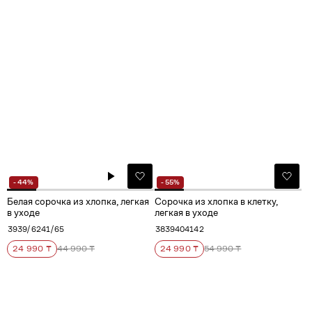
- 44%
- 55%
Белая сорочка из хлопка, легкая
Сорочка из хлопка в клетку,
в уходе
легкая в уходе
39
39/62
41/65
38
39
40
41
42
24 990 ₸
44 990 ₸
24 990 ₸
54 990 ₸