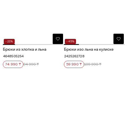
- 21%
- 45%
Брюки из хлопка и льна
Брюки изо льна на кулиске
46
48
50
52
54
24
25
26
27
28
74 990 ₸
94 990 ₸
59 990 ₸
109 990 ₸