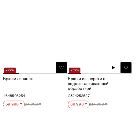
- 29%
- 39%
Брюки льняные
Брюки из шерсти с
водоотталкивающей
обработкой
46
48
50
52
54
23
24
25
26
27
59 990 ₸
84 990 ₸
69 990 ₸
114 990 ₸