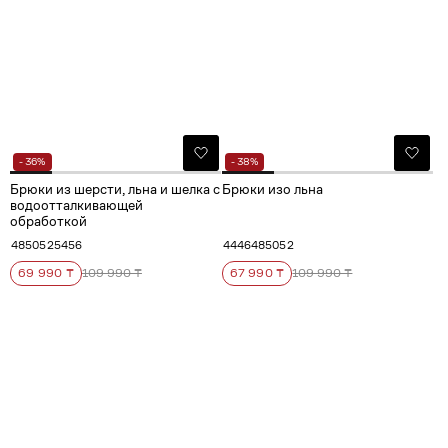
- 36%
- 38%
Брюки из шерсти, льна и шелка с
Брюки изо льна
водоотталкивающей
обработкой
48
50
52
54
56
44
46
48
50
52
69 990 ₸
109 990 ₸
67 990 ₸
109 990 ₸