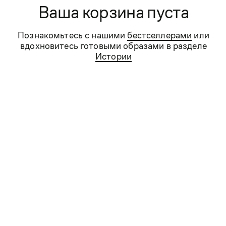
Ваша корзина пуста
Новинка
- 33%
Познакомьтесь с нашими
бестселлерами
или
Брюки из шерсти с
Брюки спортивные
водоотталкивающей
вдохновитесь готовыми образами в разделе
обработкой
Истории
46
48
50
52
54
S
M
L
XL
XXL
99 990 ₸
39 990 ₸
59 990 ₸