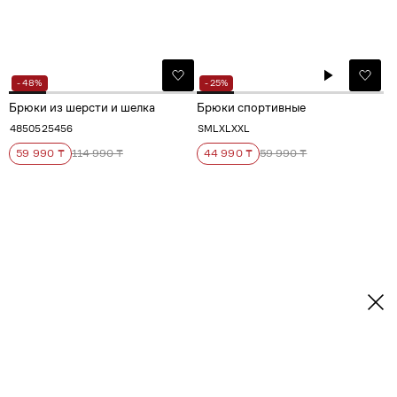
- 48%
- 25%
Брюки из шерсти и шелка
Брюки спортивные
48
50
52
54
56
S
M
L
XL
XXL
59 990 ₸
114 990 ₸
44 990 ₸
59 990 ₸