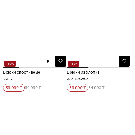
- 38%
- 53%
Брюки спортивные
Брюки из хлопка
S
M
L
XL
46
48
50
52
54
39 990 ₸
64 990 ₸
39 990 ₸
84 990 ₸