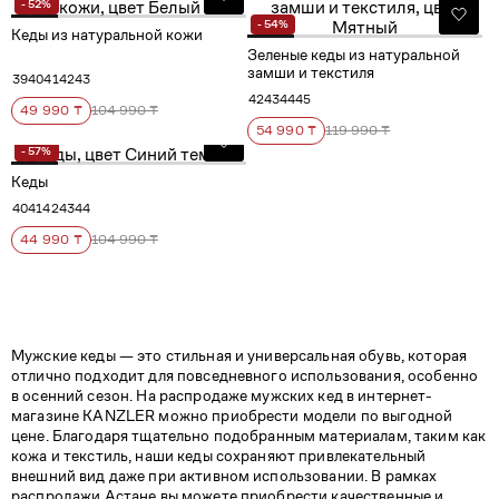
- 52%
- 54%
Кеды из натуральной кожи
Зеленые кеды из натуральной
замши и текстиля
39
40
41
42
43
42
43
44
45
49 990 ₸
104 990 ₸
54 990 ₸
119 990 ₸
- 57%
Кеды
40
41
42
43
44
44 990 ₸
104 990 ₸
Мужские кеды — это стильная и универсальная обувь, которая
отлично подходит для повседневного использования, особенно
в осенний сезон. На распродаже мужских кед в интернет-
магазине KANZLER можно приобрести модели по выгодной
цене. Благодаря тщательно подобранным материалам, таким как
кожа и текстиль, наши кеды сохраняют привлекательный
внешний вид даже при активном использовании. В рамках
распродажи Астане вы можете приобрести качественные и