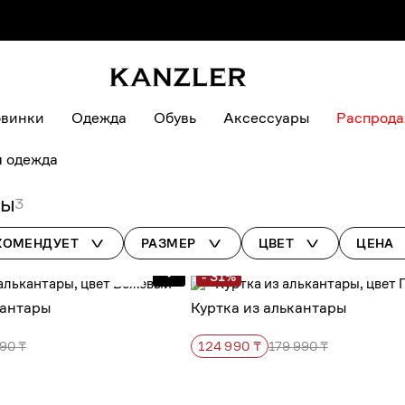
винки
Одежда
Обувь
Аксессуары
Распрод
я одежда
ры
3
КОМЕНДУЕТ
РАЗМЕР
ЦВЕТ
ЦЕНА
- 31%
кантары
Куртка из алькантары
90 ₸
124 990 ₸
179 990 ₸