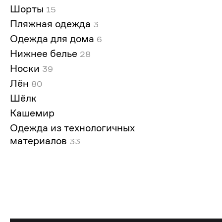
Шорты
15
Пляжная одежда
3
Одежда для дома
6
Нижнее белье
28
Носки
39
Лён
80
Шёлк
Кашемир
Одежда из технологичных
материалов
33