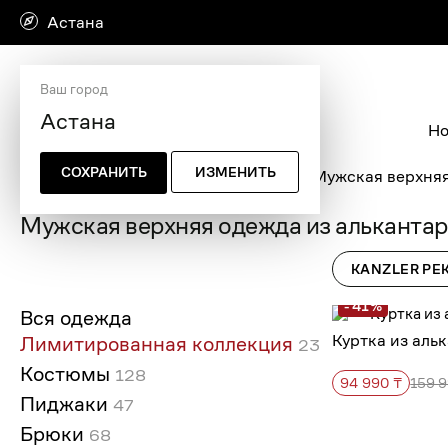
Астана
Ваш город
Но
СОХРАНИТЬ
ИЗМЕНИТЬ
Главная страница
/
Мужская одежда
/
Мужская верхня
Мужская верхняя одежда из альканта
KANZLER РЕ
- 41%
Вся одежда
Куртка из аль
Лимитированная коллекция
23
Костюмы
128
94 990 ₸
159 9
Пиджаки
47
Брюки
68