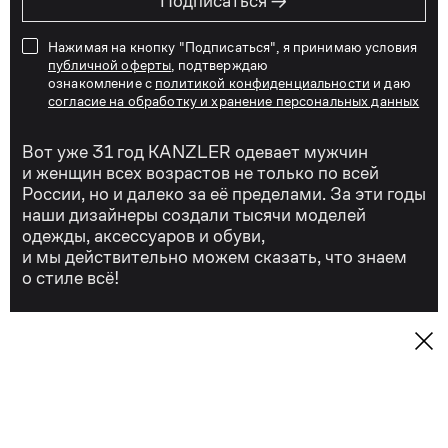
→
Подписаться
Нажимая на кнопку "Подписаться", я принимаю условия
публичной оферты
, подтверждаю
ознакомление с
политикой конфиденциальности
и даю
согласие на обработку и хранение персональных данных
Вот уже 31 год KANZLER одевает мужчин
и женщин всех возрастов не только по всей
России, но и далеко за её пределами. За эти годы
наши дизайнеры создали тысячи моделей
одежды, аксессуаров и обуви,
и мы действительно можем сказать, что знаем
о стиле всё!
Сегодня KANZLER — это качественная
и удобная стильная мужская и женская одежда
для бизнеса и отдыха, для торжеств и на каждый
день.