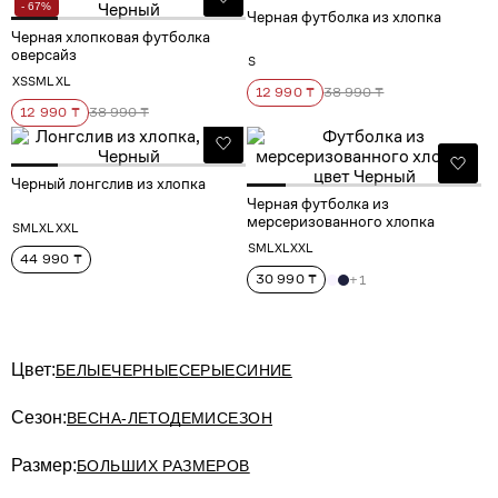
- 67%
Черная футболка из хлопка
Черная хлопковая футболка
оверсайз
S
XS
S
M
L
XL
12 990 ₸
38 990 ₸
12 990 ₸
38 990 ₸
Черный лонгслив из хлопка
Черная футболка из
мерсеризованного хлопка
S
M
L
XL
XXL
S
M
L
XL
XXL
44 990 ₸
30 990 ₸
+1
Цвет:
БЕЛЫЕ
ЧЕРНЫЕ
СЕРЫЕ
СИНИЕ
Сезон:
ВЕСНА-ЛЕТО
ДЕМИСЕЗОН
Размер:
БОЛЬШИХ РАЗМЕРОВ