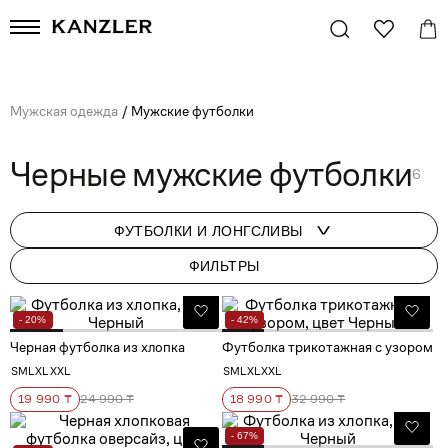
Мужская одежда
/
Мужские футболки
Черные мужские футболки
6
ФУТБОЛКИ И ЛОНГСЛИВЫ
ФИЛЬТРЫ
- 20%
- 42%
Черная футболка из хлопка
Футболка трикотажная с узором
S
M
L
XL
XXL
S
M
L
XL
XXL
19 990 ₸
24 990 ₸
18 990 ₸
32 990 ₸
- 67%