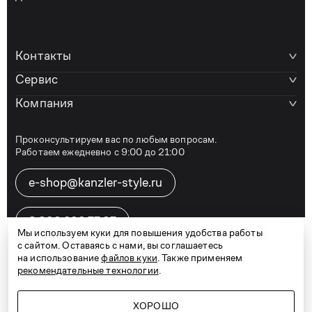
Контакты
Сервис
Компания
Проконсультируем вас по любым вопросам.
Работаем ежедневно с 9:00 до 21:00
e-shop@kanzler-style.ru
8 800 600 77 07
Мы используем куки для повышения удобства работы
с сайтом. Оставаясь с нами, вы соглашаетесь
на использование
файлов куки
. Также применяем
рекомендательные технологии
.
Telegram
Vkontakte
Дзен
Карта сайта
Политика конфиденциальности
Договор оферты
ХОРОШО