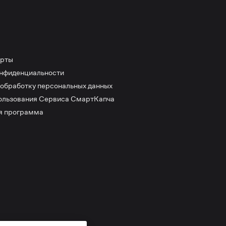
ерты
онфиденциальности
 обработку персональных данных
ользования Сервиса СмартКапча
я программа