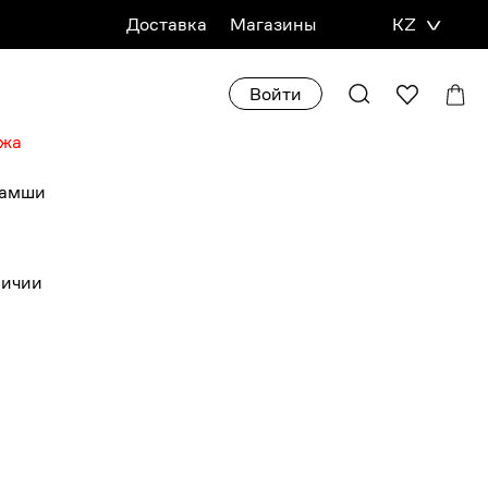
Доставка
Магазины
KZ
Войти
ажа
замши
личии