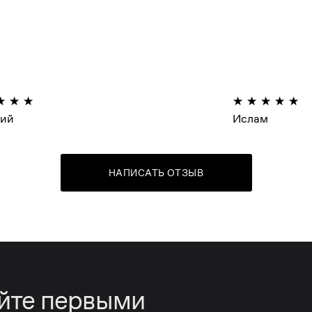
лий
Ислам
НАПИСАТЬ ОТЗЫВ
айте первыми