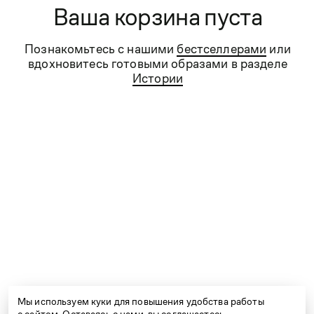
Ваша корзина пуста
о стиле всё!
Сегодня KANZLER — это качественная
Познакомьтесь с нашими
бестселлерами
или
и удобная стильная мужская и женская одежда
вдохновитесь готовыми образами в разделе
для бизнеса и отдыха, для торжеств и на каждый
Истории
день.
Контакты
Сервис
Компания
Проконсультируем вас по любым вопросам.
Работаем ежедневно с 9:00 до 21:00
e-shop@kanzler-style.ru
Мы используем куки для повышения удобства работы