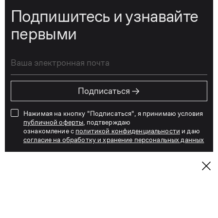
Подпишитесь и узнавайте
первыми
→
Подписаться
Нажимая на кнопку "Подписаться", я принимаю условия
публичной оферты
, подтверждаю
ознакомление с
политикой конфиденциальности
и даю
согласие на обработку и хранение персональных данных
Вот уже 31 год KANZLER одевает мужчин
и женщин всех возрастов не только по всей
России, но и далеко за её пределами. За эти годы
наши дизайнеры создали тысячи моделей
одежды, аксессуаров и обуви,
и мы действительно можем сказать, что знаем