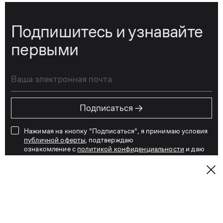
Подпишитесь и узнавайте
первыми
→
Подписаться
Нажимая на кнопку "Подписаться", я принимаю условия
публичной оферты
, подтверждаю
ознакомление с
политикой конфиденциальности
и даю
согласие на обработку и хранение персональных данных
Вот уже 31 год KANZLER одевает мужчин
и женщин всех возрастов не только по всей
России, но и далеко за её пределами. За эти годы
наши дизайнеры создали тысячи моделей