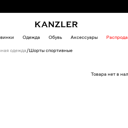
винки
Одежда
Обувь
Аксессуары
Распрод
вная одежда
/
Шорты спортивные
Товара нет в на