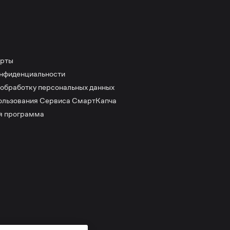
ерты
онфиденциальности
 обработку персональных данных
ользования Сервиса СмартКапча
я программа