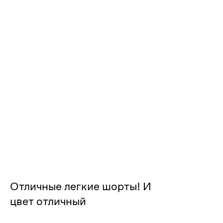
1/5
2/5
4/5
3/5
5/5
Отличные легкие шорты! И
цвет отличный