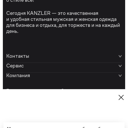
о стиле всё!
Сегодня KANZLER — это качественная
и удобная стильная мужская и женская одежда
для бизнеса и отдыха, для торжеств и на каждый
день.
Контакты
Сервис
Компания
Проконсультируем вас по любым вопросам.
Работаем ежедневно с 9:00 до 21:00
e-shop@kanzler-style.ru
8 800 600 77 07