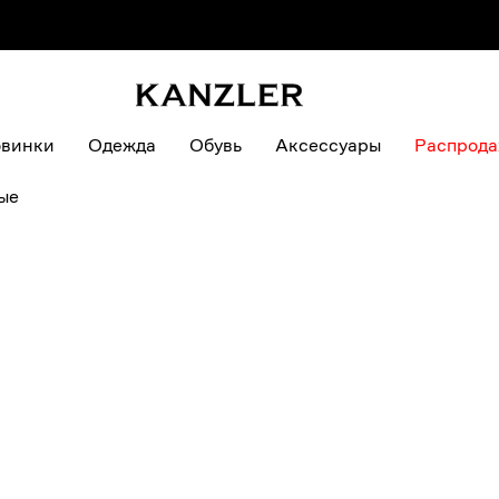
В КОРЗИ
винки
Одежда
Обувь
Аксессуары
Распрод
ые
S
M
L
XL