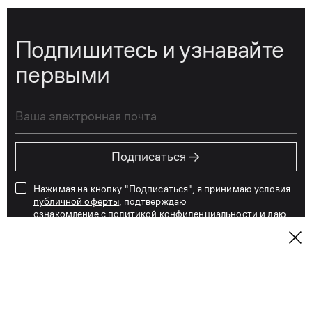
Подпишитесь и узнавайте
первыми
→
Подписаться
Нажимая на кнопку "Подписаться", я принимаю условия
публичной оферты
, подтверждаю
ознакомление с
политикой конфиденциальности
и даю
согласие на обработку и хранение персональных данных
Вот уже 31 год KANZLER одевает мужчин
и женщин всех возрастов не только по всей
России, но и далеко за её пределами. За эти годы
наши дизайнеры создали тысячи моделей