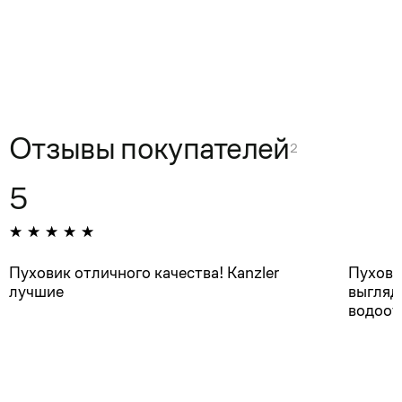
Отзывы покупателей
2
5
Пуховик отличного качества! Каnzler
Пухови
лучшие
выгляд
водоот