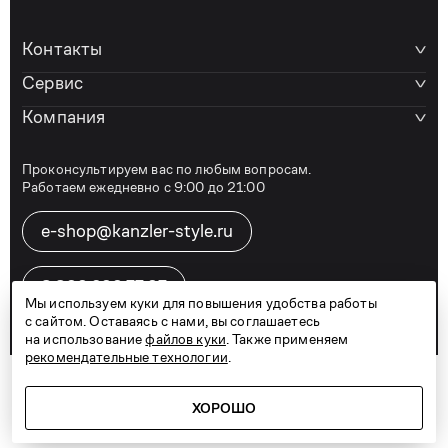
Контакты
Сервис
Компания
Проконсультируем вас по любым вопросам.
Работаем ежедневно с 9:00 до 21:00
e-shop@kanzler-style.ru
8 800 600 77 07
Мы используем куки для повышения удобства работы
с сайтом. Оставаясь с нами, вы соглашаетесь
на использование
файлов куки
. Также применяем
рекомендательные технологии
.
Telegram
Vkontakte
Дзен
Карта сайта
Политика конфиденциальности
Договор оферты
ХОРОШО
© 2026
KANZLER