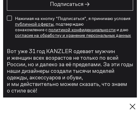
→
Подписаться
Нажимая на кнопку "Подписаться", я принимаю условия
публичной оферты
, подтверждаю
ознакомление с
политикой конфиденциальности
и даю
согласие на обработку и хранение персональных данных
Вот уже 31 год KANZLER одевает мужчин
и женщин всех возрастов не только по всей
России, но и далеко за её пределами. За эти годы
наши дизайнеры создали тысячи моделей
одежды, аксессуаров и обуви,
и мы действительно можем сказать, что знаем
о стиле всё!
Сегодня KANZLER — это качественная
и удобная стильная мужская и женская одежда
для бизнеса и отдыха, для торжеств и на каждый
день.