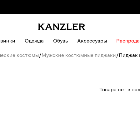
винки
Одежда
Обувь
Аксессуары
Распрод
ческие костюмы
/
Мужские костюмные пиджаки
/
Пиджак 
Товара нет в на