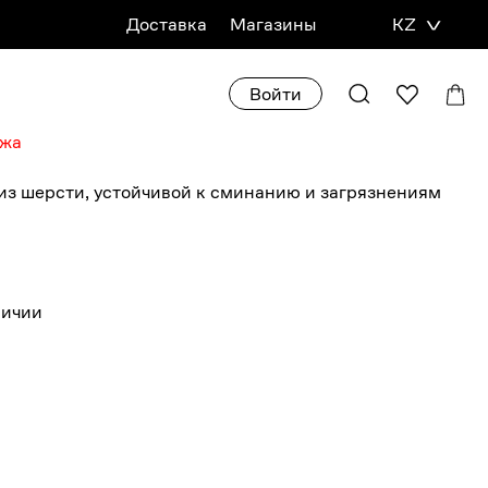
Доставка
Магазины
KZ
Войти
ажа
из шерсти, устойчивой к сминанию и загрязнениям
личии