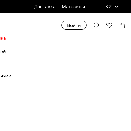
Доставка
Магазины
KZ
Войти
ажа
ией
личии