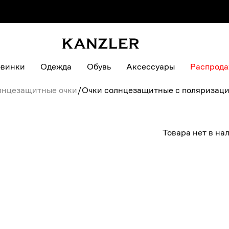
винки
Одежда
Обувь
Аксессуары
Распрод
лнцезащитные очки
/
Очки солнцезащитные с поляризац
Товара нет в на