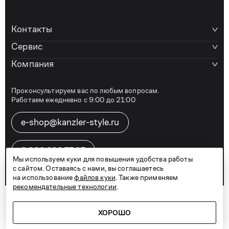
Контакты
Сервис
Компания
Проконсультируем вас по любым вопросам.
Работаем ежедневно с 9:00 до 21:00
e-shop@kanzler-style.ru
8 800 600 77 07
Мы используем куки для повышения удобства работы
с сайтом. Оставаясь с нами, вы соглашаетесь
на использование
файлов куки
. Также применяем
рекомендательные технологии
.
Telegram
Vkontakte
Дзен
Карта сайта
Политика конфиденциальности
Договор оферты
ХОРОШО
© 2026
KANZLER