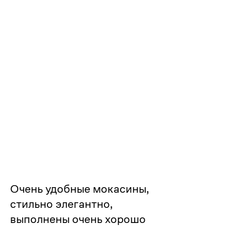
Похожие
1/5
2/5
4/5
3/5
5/5
Очень удобные мокасины,
стильно элегантно,
выполнены очень хорошо