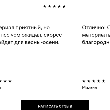
ериал приятный, но
Отлично! С
нее чем ожидал, скорее
материал 
йдет для весны-осени.
благородн
н
Михаил
НАПИСАТЬ ОТЗЫВ