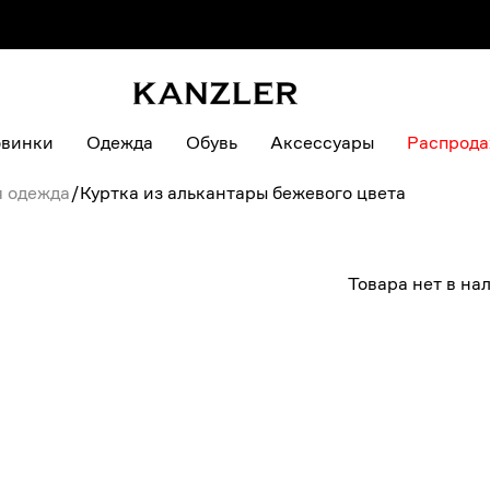
винки
Одежда
Обувь
Аксессуары
Распрод
я одежда
/
Куртка из алькантары бежевого цвета
Товара нет в на