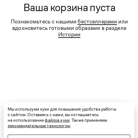
и удобная стильная мужская и женская одежда
Ваша корзина пуста
для бизнеса и отдыха, для торжеств и на каждый
день.
Познакомьтесь с нашими
бестселлерами
или
вдохновитесь готовыми образами в разделе
Истории
Контакты
Сервис
Компания
Проконсультируем вас по любым вопросам.
Работаем ежедневно с 9:00 до 21:00
e-shop@kanzler-style.ru
Мы используем куки для повышения удобства работы
с сайтом. Оставаясь с нами, вы соглашаетесь
8 800 600 77 07
на использование
файлов куки
. Также применяем
рекомендательные технологии
.