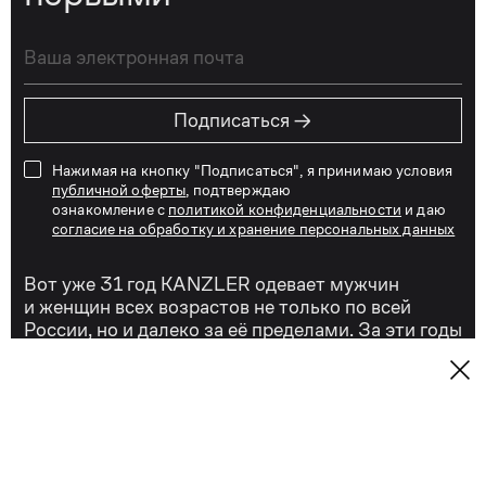
→
Подписаться
Нажимая на кнопку "Подписаться", я принимаю условия
публичной оферты
, подтверждаю
ознакомление с
политикой конфиденциальности
и даю
согласие на обработку и хранение персональных данных
Вот уже 31 год KANZLER одевает мужчин
и женщин всех возрастов не только по всей
России, но и далеко за её пределами. За эти годы
наши дизайнеры создали тысячи моделей
одежды, аксессуаров и обуви,
и мы действительно можем сказать, что знаем
о стиле всё!
Сегодня KANZLER — это качественная