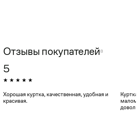
Отзывы покупателей
8
5
Хорошая куртка, качественная, удобная и
Куртка
красивая.
маломе
доволе