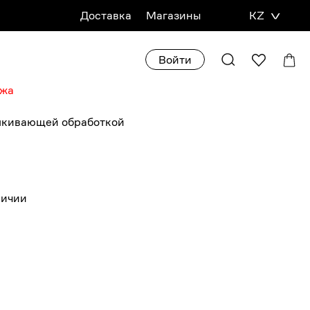
Доставка
Магазины
KZ
Войти
ажа
алкивающей обработкой
личии