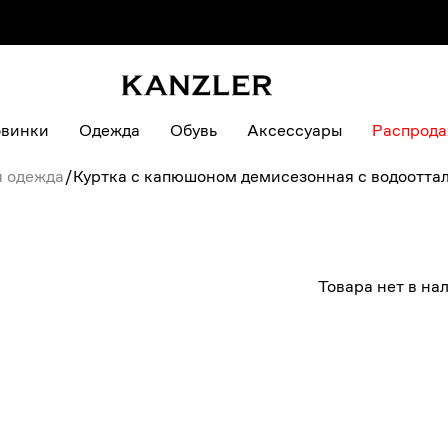
винки
Одежда
Обувь
Аксессуары
Распрод
я одежда
/
Куртка с капюшоном демисезонная с водоотт
Товара нет в на