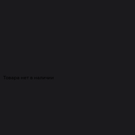
Похожие
Товара нет в наличии
Пиджак из шерсти и кашемира с водоотталкивающей
обработкой, лимитированная коллекция
Нет в наличии
99 990
₸
319 990
₸