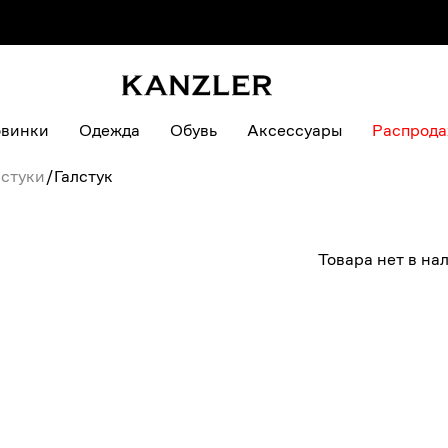
винки
Одежда
Обувь
Аксессуары
Распрод
стуки
/
Галстук
Товара нет в на