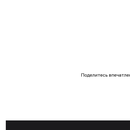
1/2
2/2
Поделитесь впечатле