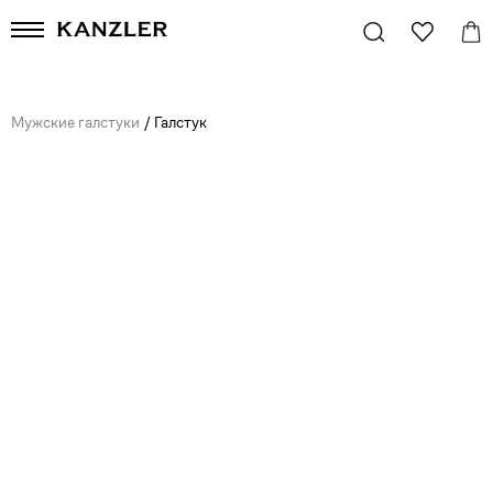
Мужские галстуки
/
Галстук