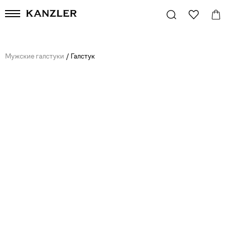
Мужские галстуки
/
Галстук