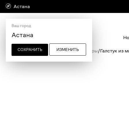
Астана
Ваш город
Но
СОХРАНИТЬ
ИЗМЕНИТЬ
Главная страница
/
Мужские аксессуары
/
Галстук из 