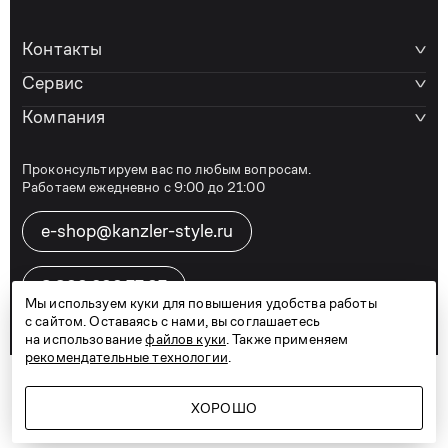
Контакты
Сервис
Компания
Проконсультируем вас по любым вопросам.
Работаем ежедневно с 9:00 до 21:00
e-shop@kanzler-style.ru
8 800 600 77 07
Мы используем куки для повышения удобства работы
с сайтом. Оставаясь с нами, вы соглашаетесь
на использование
файлов куки
. Также применяем
рекомендательные технологии
.
Telegram
Vkontakte
Дзен
Карта сайта
Политика конфиденциальности
Договор оферты
ХОРОШО
© 2026
KANZLER