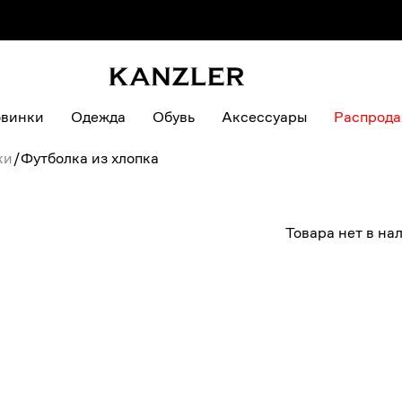
винки
Одежда
Обувь
Аксессуары
Распрод
ки
/
Футболка из хлопка
Товара нет в на