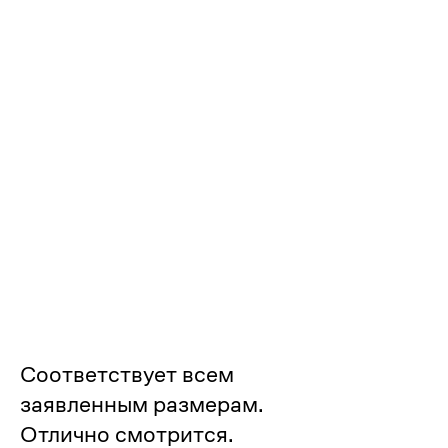
Похожие
1/5
2/5
4/5
3/5
5/5
Соответствует всем
заявленным размерам.
Отлично смотрится.