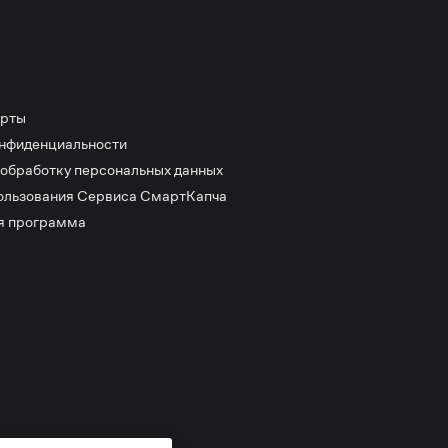
ерты
онфиденциальности
 обработку персональных данных
ользования Сервиса СмартКапча
я программа