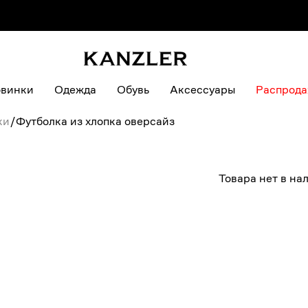
винки
Одежда
Обувь
Аксессуары
Распрод
ки
/
Футболка из хлопка оверсайз
Товара нет в на