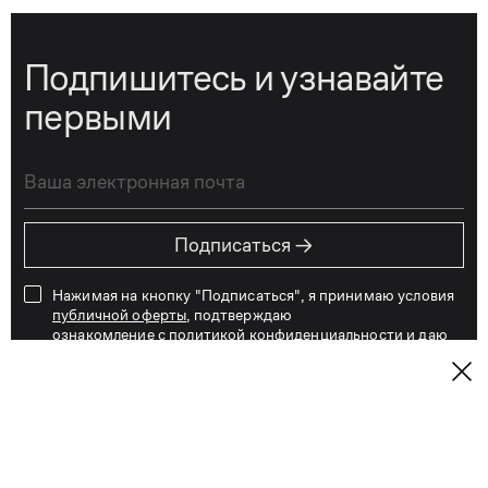
Подпишитесь и узнавайте
первыми
→
Подписаться
Нажимая на кнопку "Подписаться", я принимаю условия
публичной оферты
, подтверждаю
ознакомление с
политикой конфиденциальности
и даю
согласие на обработку и хранение персональных данных
Вот уже 31 год KANZLER одевает мужчин
и женщин всех возрастов не только по всей
России, но и далеко за её пределами. За эти годы
наши дизайнеры создали тысячи моделей