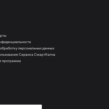
ерты
онфиденциальности
 обработку персональных данных
ользования Сервиса СмартКапча
я программа