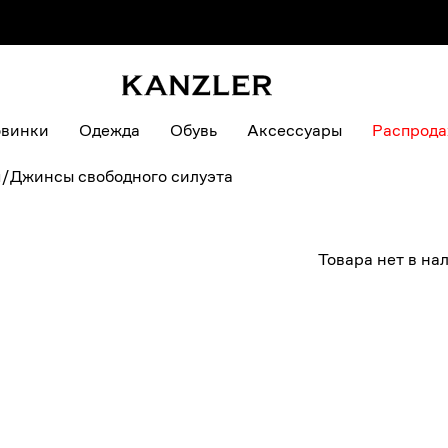
винки
Одежда
Обувь
Аксессуары
Распрод
ы
/
Джинсы свободного силуэта
Товара нет в на