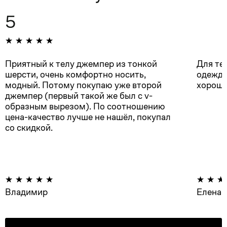
5
Приятный к телу джемпер из тонкой
Для те
шерсти, очень комфортно носить,
одежда
модный. Потому покупаю уже второй
хорошее
джемпер (первый такой же был с v-
образным вырезом). По соотношению
цена-качество лучше не нашёл, покупал
со скидкой.
Владимир
Елена