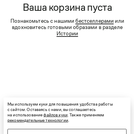
день.
Ваша корзина пуста
Познакомьтесь с нашими
бестселлерами
или
вдохновитесь готовыми образами в разделе
Контакты
Истории
Сервис
Компания
Проконсультируем вас по любым вопросам.
Работаем ежедневно с 9:00 до 21:00
e-shop@kanzler-style.ru
8 800 600 77 07
Мы используем куки для повышения удобства работы
с сайтом. Оставаясь с нами, вы соглашаетесь
на использование
файлов куки
. Также применяем
рекомендательные технологии
.
Telegram
Vkontakte
Дзен