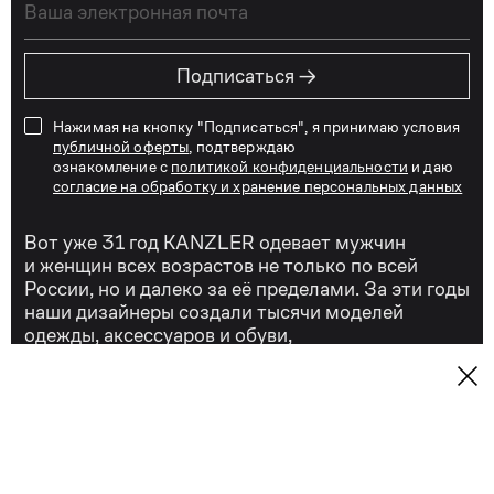
→
Подписаться
Нажимая на кнопку "Подписаться", я принимаю условия
публичной оферты
, подтверждаю
ознакомление с
политикой конфиденциальности
и даю
согласие на обработку и хранение персональных данных
Вот уже 31 год KANZLER одевает мужчин
и женщин всех возрастов не только по всей
России, но и далеко за её пределами. За эти годы
наши дизайнеры создали тысячи моделей
одежды, аксессуаров и обуви,
и мы действительно можем сказать, что знаем
о стиле всё!
Сегодня KANZLER — это качественная
и удобная стильная мужская и женская одежда
для бизнеса и отдыха, для торжеств и на каждый