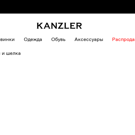
В КОРЗИ
винки
Одежда
Обувь
Аксессуары
Распрод
 и шелка
46
48
50
52