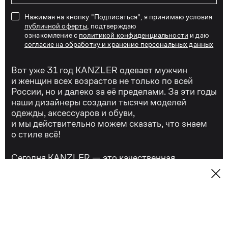
Нажимая на кнопку "Подписаться", я принимаю условия
публичной оферты
, подтверждаю
ознакомление с
политикой конфиденциальности
и даю
согласие на обработку и хранение персональных данных
Вот уже 31 год KANZLER одевает мужчин
и женщин всех возрастов не только по всей
России, но и далеко за её пределами. За эти годы
наши дизайнеры создали тысячи моделей
одежды, аксессуаров и обуви,
и мы действительно можем сказать, что знаем
о стиле всё!
Сегодня KANZLER — это качественная
и удобная стильная мужская и женская одежда
для бизнеса и отдыха, для торжеств и на каждый
день.