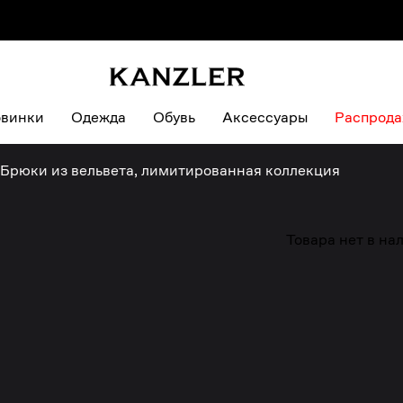
винки
Одежда
Обувь
Аксессуары
Распрод
Брюки из вельвета, лимитированная коллекция
Товара нет в на