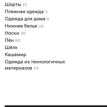
Шорты
15
Пляжная одежда
3
Одежда для дома
6
Нижнее белье
28
Носки
39
Лён
80
Шёлк
Кашемир
Одежда из технологичных
материалов
33