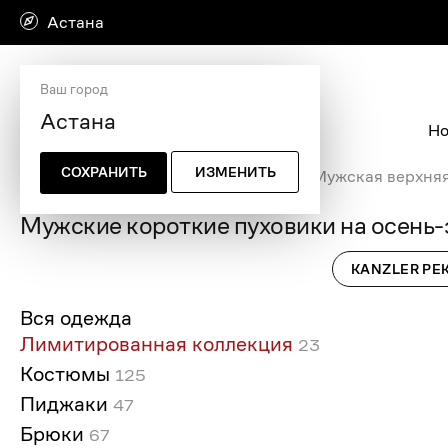
Астана
Ваш город
Но
СОХРАНИТЬ
ИЗМЕНИТЬ
Главная страница
/
Мужская одежда
/
Мужская верхня
Мужские короткие пуховики на осень
KANZLER РЕ
Вся одежда
Лимитированная коллекция
23
Костюмы
125
Пиджаки
47
Брюки
67