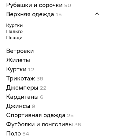
Рубашки и сорочки
90
Верхняя одежда
15
Куртки
Пальто
Плащи
Ветровки
Жилеты
Куртки
12
Трикотаж
38
Джемперы
22
Кардиганы
6
Джинсы
9
Спортивная одежда
25
Футболки и лонгсливы
36
Поло
54